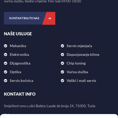
vučnu službu. Radno vrijeme: Pon-Sub 09:00-18:00
KONTAKTIRAJTE NAS
NAŠE USLUGE
Mehanika
Servis mjenjača
Elektronika
Dopunjavanje klime
Dijagnostika
Chip tuning
Optika
Vučna služba
Servis kočnica
Veliki i mali servis
KONTAKT INFO
Smješteni smo u ulici Babice Laude do broja 24, 75000, Tuzla
Adresa: