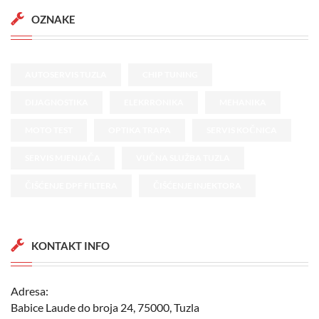
OZNAKE
AUTOSERVIS TUZLA
CHIP TUNING
DIJAGNOSTIKA
ELEKRRONIKA
MEHANIKA
MOTO TEST
OPTIKA TRAPA
SERVIS KOČNICA
SERVIS MJENJAČA
VUČNA SLUŽBA TUZLA
ČIŠĆENJE DPF FILTERA
ČIŠĆENJE INJEKTORA
KONTAKT INFO
Adresa:
Babice Laude do broja 24, 75000, Tuzla