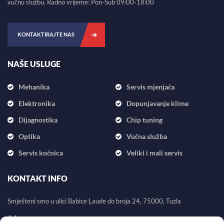
vučnu službu. Radno vrijeme: Pon-Sub 09:00-18:00
KONTAKTIRAJTE NAS
NAŠE USLUGE
Mehanika
Servis mjenjača
Elektronika
Dopunjavanje klime
Dijagnostika
Chip tuning
Optika
Vučna služba
Servis kočnica
Veliki i mali servis
KONTAKT INFO
Smješteni smo u ulici Babice Laude do broja 24, 75000, Tuzla
Adresa: