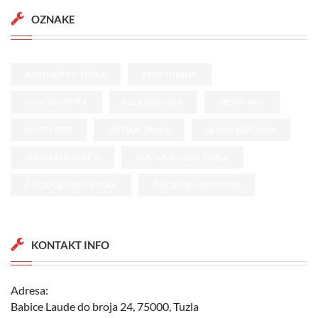
OZNAKE
AUTOSERVIS TUZLA
CHIP TUNING
DIJAGNOSTIKA
ELEKRRONIKA
MEHANIKA
MOTO TEST
OPTIKA TRAPA
SERVIS KOČNICA
SERVIS MJENJAČA
VUČNA SLUŽBA TUZLA
ČIŠĆENJE DPF FILTERA
ČIŠĆENJE INJEKTORA
KONTAKT INFO
Adresa:
Babice Laude do broja 24, 75000, Tuzla