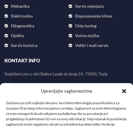
Mehanika
Servis mjenjača
Elektronika
Dopunjavanje klime
Dijagnostika
Chip tuning
Optika
Vučna služba
Servis kočnica
Veliki i mali servis
KONTAKT INFO
Smješteni smo u ulici Babice Laude do broja 24, 75000, Tuzla
Adresa:
Upravljajte saglasnostima
Babice Laude do broja 24, 75000, Tuzla
Email:
info@autodiag.ba
Da bismo pružili najbolje iskustvo, koristimo tehnologije poput kolačića za
čuvanje i/ili pristup informacijama o uređaju. Saglasnost sa ovim tehnologijama
Telefon:
+387 61 729 497
će nam omogućiti da obrađujemo podatke kao što su ponašanje pri
pregledanju ili jedinstveni ID-ovi na ovoj veb lokaciji. Nepristanak ili povlačenje
saglasnosti može negativno uticati na određene karakteristike i funkcije.