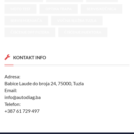
MOTO TEST
OPTIKA TRAPA
SERVIS KOČNICA
SERVIS MJENJAČA
VUČNA SLUŽBA TUZLA
ČIŠĆENJE DPF FILTERA
ČIŠĆENJE INJEKTORA
KONTAKT INFO
Adresa:
Babice Laude do broja 24, 75000, Tuzla
Email:
info@autodiag.ba
Telefon:
+387 61 729 497