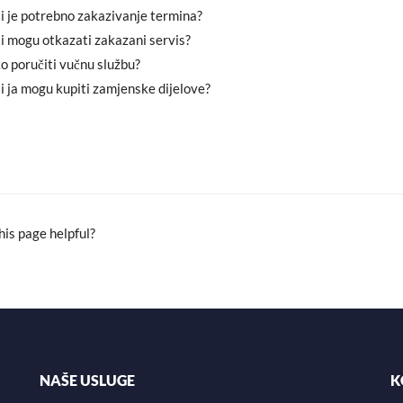
i
a
a
li je potrebno zakazivanje termina?
t
i
r
li mogu otkazati zakazani servis?
t
l
e
o poručiti vučnu službu?
e
li ja mogu kupiti zamjenske dijelove?
r
is page helpful?
NAŠE USLUGE
K