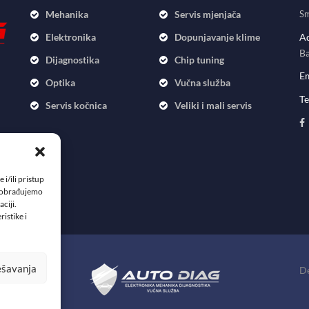
Mehanika
Servis mjenjača
Sm
Elektronika
Dopunjavanje klime
Ad
Ba
Dijagnostika
Chip tuning
Em
Optika
Vučna služba
Te
Servis kočnica
Veliki i mali servis
i/ili pristup
a obrađujemo
ciji.
istike i
ešavanja
De