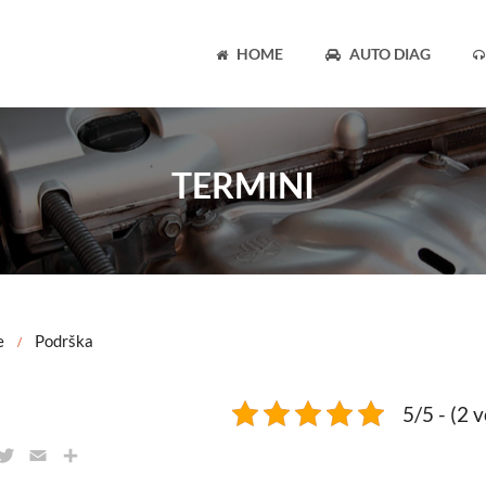
HOME
AUTO DIAG
TERMINI
e
Podrška
/
5/5 - (2 
T
E
S
w
m
h