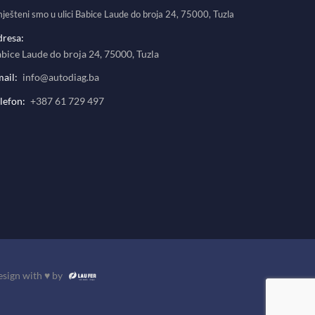
ješteni smo u ulici Babice Laude do broja 24, 75000, Tuzla
resa:
bice Laude do broja 24, 75000, Tuzla
ail:
info@autodiag.ba
lefon:
+387 61 729 497
sign with ♥ by