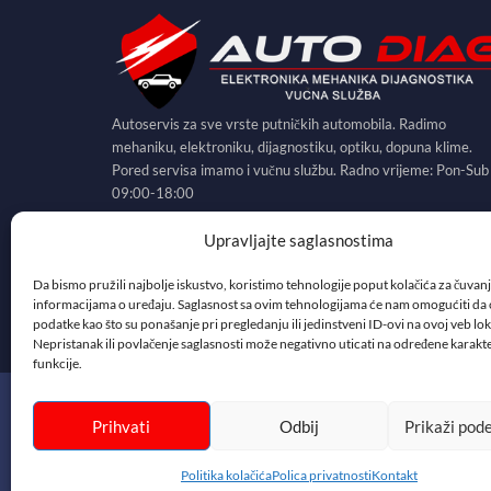
Autoservis za sve vrste putničkih automobila. Radimo
mehaniku, elektroniku, dijagnostiku, optiku, dopuna klime.
Pored servisa imamo i vučnu službu. Radno vrijeme: Pon-Sub
09:00-18:00
Upravljajte saglasnostima
KONTAKTIRAJTE NAS
Da bismo pružili najbolje iskustvo, koristimo tehnologije poput kolačića za čuvanje 
informacijama o uređaju. Saglasnost sa ovim tehnologijama će nam omogućiti d
podatke kao što su ponašanje pri pregledanju ili jedinstveni ID-ovi na ovoj veb loka
Nepristanak ili povlačenje saglasnosti može negativno uticati na određene karakter
funkcije.
Prihvati
Odbij
Prikaži pod
Copyrights © 2021 AUTO-DIAG | Autoservis Tuzla
Politika kolačića
Polica privatnosti
Kontakt