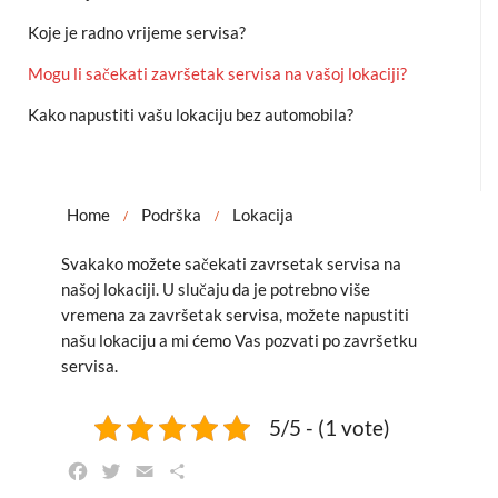
Koje je radno vrijeme servisa?
Mogu li sačekati završetak servisa na vašoj lokaciji?
Kako napustiti vašu lokaciju bez automobila?
Home
Podrška
Lokacija
/
/
Svakako možete sačekati zavrsetak servisa na
našoj lokaciji. U slučaju da je potrebno više
vremena za završetak servisa, možete napustiti
našu lokaciju a mi ćemo Vas pozvati po završetku
servisa.
5/5 - (1 vote)
F
T
E
S
a
w
m
h