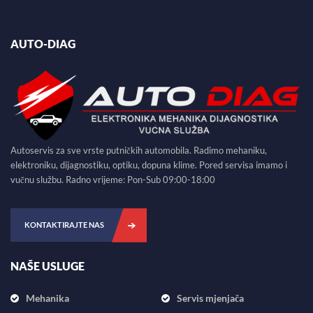
a
AUTO-DIAG
t
i
o
n
Autoservis za sve vrste putničkih automobila. Radimo mehaniku,
elektroniku, dijagnostiku, optiku, dopuna klime. Pored servisa imamo i
vučnu službu. Radno vrijeme: Pon-Sub 09:00-18:00
KONTAKTIRAJTE NAS
NAŠE USLUGE
Mehanika
Servis mjenjača