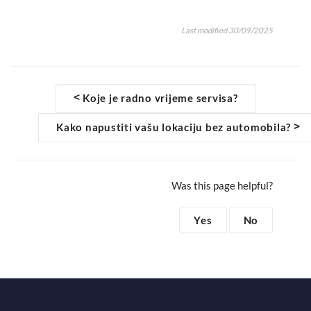
c
i
a
a
e
t
i
r
Last modified 30/09/2025
b
t
l
e
o
e
o
r
D
k
<
Koje je radno vrijeme servisa?
o
>
Kako napustiti vašu lokaciju bez automobila?
c
n
Was this page helpful?
a
Yes
No
v
i
g