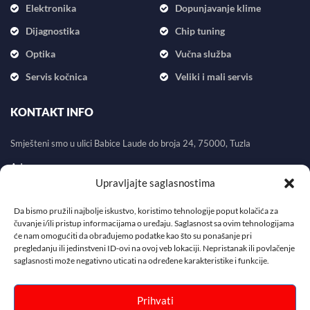
Elektronika
Dopunjavanje klime
Dijagnostika
Chip tuning
Optika
Vučna služba
Servis kočnica
Veliki i mali servis
KONTAKT INFO
Smješteni smo u ulici Babice Laude do broja 24, 75000, Tuzla
Adresa:
Upravljajte saglasnostima
Babice Laude do broja 24, 75000, Tuzla
Email:
info@autodiag.ba
Da bismo pružili najbolje iskustvo, koristimo tehnologije poput kolačića za
čuvanje i/ili pristup informacijama o uređaju. Saglasnost sa ovim tehnologijama
Telefon:
+387 61 729 497
će nam omogućiti da obrađujemo podatke kao što su ponašanje pri
pregledanju ili jedinstveni ID-ovi na ovoj veb lokaciji. Nepristanak ili povlačenje
saglasnosti može negativno uticati na određene karakteristike i funkcije.
Prihvati