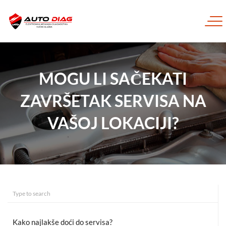
MOGU LI SAČEKATI
ZAVRŠETAK SERVISA NA
VAŠOJ LOKACIJI?
Kako najlakše doći do servisa?